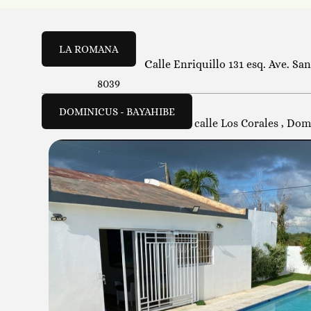
LA ROMANA
C
alle Enriquillo 131 esq. Ave. S
8039
DOMINICUS - BAYAHIBE
calle Los Corales , Do