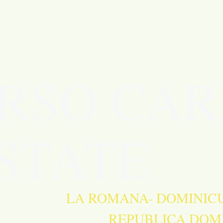
RSO CAR
STATE
ANA- DOMINICUS-B
UBLICA DOMINI