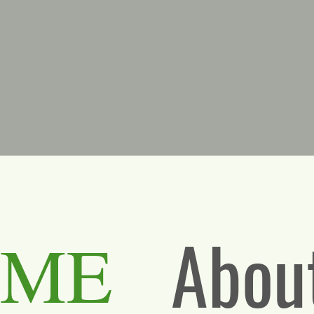
Abou
OME