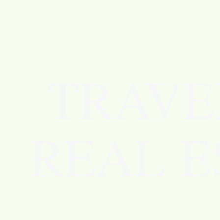
TRAVE
REAL E
LA ROM
REP