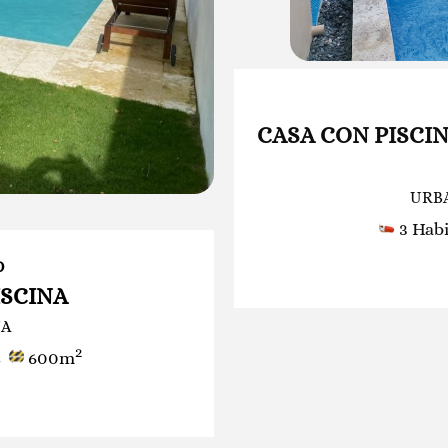
CASA CON PISCIN
URB
3 Hab
0
ISCINA
NA
2
s
600m