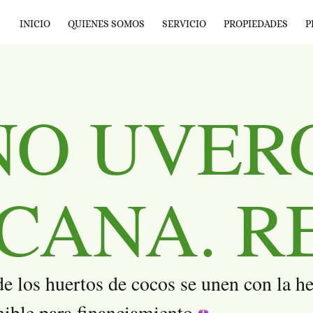
INICIO
QUIENES SOMOS
SERVICIO
PROPIEDADES
P
O UVERO
CANA. R
e los huertos de cocos se unen con la h
nible para financiamiento.