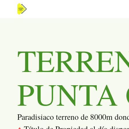
TERREN
PUNTA 
Paradisiaco terreno de 8000m dond
Título de Propiedad al día dispo